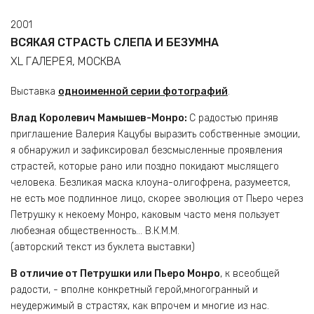
2001
ВСЯКАЯ СТРАСТЬ СЛЕПА И БЕЗУМНА
XL ГАЛЕРЕЯ, МОСКВА
Выставка
одноименной серии фотографий
.
Влад Королевич Мамышев-Монро:
С радостью приняв
приглашение Валерия Кацубы выразить собственные эмоции,
я обнаружил и зафиксировал безсмысленные проявления
страстей, которые рано или поздно покидают мыслящего
человека. Безликая маска клоуна-олигофрена, разумеется,
не есть мое подлинное лицо, скорее эволюция от Пьеро через
Петрушку к некоему Монро, каковым часто меня пользует
любезная общественность… В.К.М.М.
(авторский текст из буклета выставки)
В отличие от Петрушки или Пьеро Монро
, к всеобщей
радости, - вполне конкретный герой,многогранный и
неудержимый в страстях, как впрочем и многие из нас.