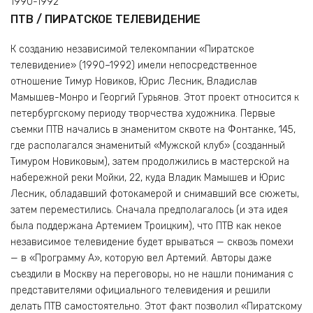
1990-1992
ПТВ / ПИРАТСКОЕ ТЕЛЕВИДЕНИЕ
К созданию независимой телекомпании «Пиратское
телевидение» (1990–1992) имели непосредственное
отношение Тимур Новиков, Юрис Лесник, Владислав
Мамышев-Монро и Георгий Гурьянов. Этот проект относится к
петербургскому периоду творчества художника. Первые
съемки ПТВ начались в знаменитом сквоте на Фонтанке, 145,
где располагался знаменитый «Мужской клуб» (созданный
Тимуром Новиковым), затем продолжились в мастерской на
набережной реки Мойки, 22, куда Владик Мамышев и Юрис
Лесник, обладавший фотокамерой и снимавший все сюжеты,
затем переместились. Сначала предполагалось (и эта идея
была поддержана Артемием Троицким), что ПТВ как некое
независимое телевидение будет врываться — сквозь помехи
— в «Программу А», которую вел Артемий. Авторы даже
съездили в Москву на переговоры, но не нашли понимания с
представителями официального телевидения и решили
делать ПТВ самостоятельно. Этот факт позволил «Пиратскому