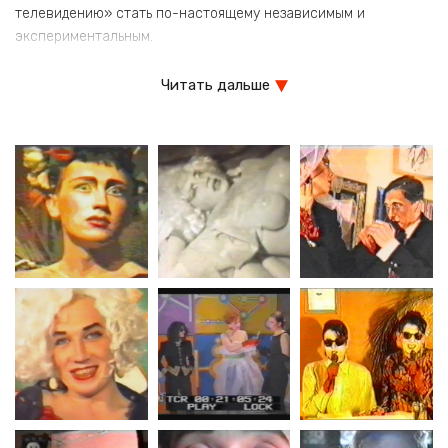
телевидению» стать по-настоящему независимым и
экспериментальным.
Может, нескромно говорить, но это именно я придумал само
Читать дальше
название «Пиратское телевидение». Бытовала идея фикс, что
надо внедриться…
Нас пыталось эксплуатировать официальное телевидение —
Дуня Смирнова, у которой была программа «Крыша» в Питере,
Сергей Шолохов с программами «Пятое колесо» и «Тихий
дом», который был большой друг Тимура и Курехина. Мы
сталкивались каждый раз с сотрудниками
обычного советского телевидения и чувствовали бездну,
которая пролегала между нами и обществом, которое мы не
принимали. Мы же были андерграундом, а все эти структуры,
которые подчинялись советской власти, — хоть самые
продвинутые, все равно были совки в нашем понимании.
Сталкиваясь с какой-нибудь программой «До 16 и старше…»
или Владимиром Молчановым, ты понимал, что это вчерашний
день. Так и возникла идея сделать «Пиратское телевидение»,
будто вдруг технические возможности позволяют врываться