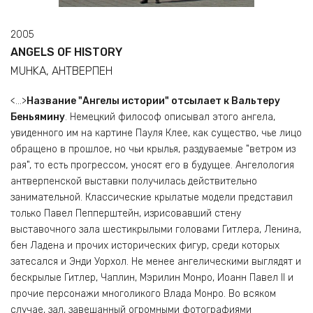
2005
ANGELS OF HISTORY
MUHKA, АНТВЕРПЕН
<...>
Название "Ангелы истории" отсылает к Вальтеру
Беньямину
. Немецкий философ описывал этого ангела,
увиденного им на картине Пауля Клее, как существо, чье лицо
обращено в прошлое, но чьи крылья, раздуваемые "ветром из
рая", то есть прогрессом, уносят его в будущее. Ангелология
антверпенской выставки получилась действительно
занимательной. Классические крылатые модели представил
только Павел Пепперштейн, изрисовавший стену
выставочного зала шестикрылыми головами Гитлера, Ленина,
бен Ладена и прочих исторических фигур, среди которых
затесался и Энди Уорхол. Не менее ангелическими выглядят и
бескрылые Гитлер, Чаплин, Мэрилин Монро, Иоанн Павел II и
прочие персонажи многоликого Влада Монро. Во всяком
случае, зал, завешанный огромными фотографиями